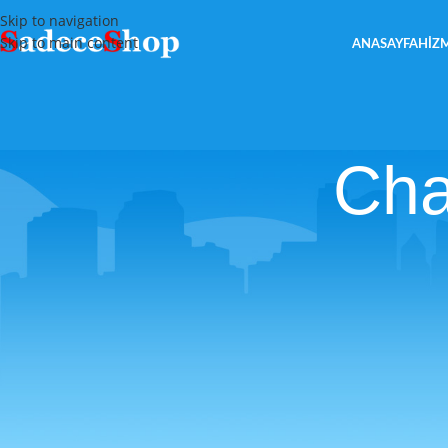
Skip to navigation
Skip to main content
ANASAYFA
HIZ
Cha
[arm_form id=”104″]