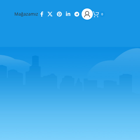
Mağazamız
0
KATEGORILER
Decoration
Design trends
Furniture
Inspiration