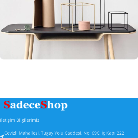
Leo uteu ullamcorper
Kitchen
İletişim Bilgilerimiz
Cevizli Mahallesi, Tugay Yolu Caddesi, No: 69C, İç Kapı 222