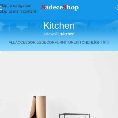
Skip to navigation
Skip to main content
Kitchen
Anasayfa
/
Kitchen
ALL
ACCESSORIES
DECOR
FURNITURE
KITCHEN
LIGHTING
Korumalı: Suspendisse quam at vestibulum
Kitchen