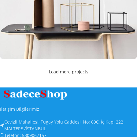
Load more projects
Leo uteu ullamcorper
Kitchen
İletişim Bilgilerimiz
Cevizli Mahallesi, Tugay Yolu Caddesi, No: 69C, İç Kapı 222
MALTEPE /İSTANBUL
Telefon: 5309067157