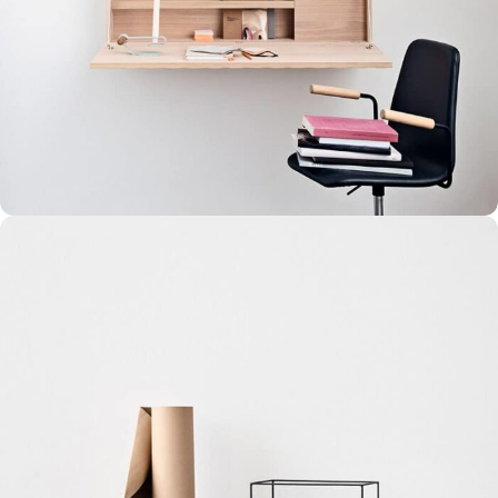
Venenatis nam phasellus
Lighting